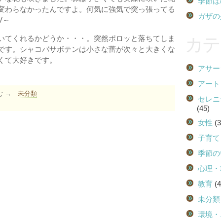
季節は
変わらなかったんですよ。何気に強気で突っ張ってる
ガザの
V～
いてくれるかどうか・・・。突然ポロッと落ちてしま
カテ
です。シャコバサボテンは小さな蕾が次々と大きくな
くて大好きです。
アサー
アート
む →
未分類
セレニ
(45)
女性
(3
子育て
季節の
心理・
教育
(4
未分類
環境・