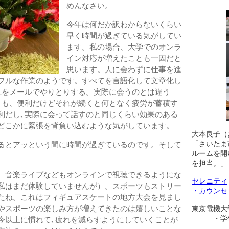
めんなさい。
今年は何だか訳わからないくらい
早く時間が過ぎている気がしてい
ます。私の場合、大学でのオンラ
イン対応が増えたことも一因だと
思います。人に会わずに仕事を進
フルな作業のようです。すべてを言語化して文章化し
れをメールでやりとりする。実際に会うのとは違う
とりも、便利だけどそれが続くと何となく疲労が蓄積す
利だし､実際に会って話すのと同じくらい効果のある
どこかに緊張を背負い込むような気がしています。
大本良子（
「さいたま
るとアッという間に時間が過ぎているのです。そして
ルームを開
。
を担当。」
。音楽ライブなどもオンラインで視聴できるようにな
セレニティ
私はまだ体験していませんが）。スポーツもストリー
・カウンセ
たね。これはフィギュアスケートの地方大会を見まし
やスポーツの楽しみ方が増えてきたのは嬉しいことな
東京電機大
・学生相
今以上に慣れて､疲れを減らすようにしていくことが