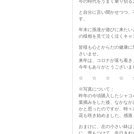
今の時代をうまく乗り切る
と自分に言い聞かせつつ、
す。
年末に孫達が遊びに来たい
の様相を見て泣く泣くキャ
皆様も心とからだの健康に
さいませ。
来年は、コロナが落ち着き
今年もありがとうございま
☆ ☆ ☆ ☆ 
※写真について：
昨年の今頃購入したシャコ
葉摘みをした後、なかなか
かと思ったのですが、時々
花も咲き始めました。感激
おまけに、左の小さい鉢は
に、蕾もつけて、先日きれ