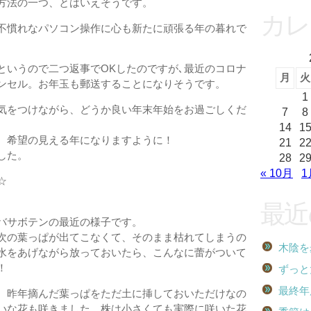
方法の一つ、とはいえそうです。
カレ
不慣れなパソコン操作に心も新たに頑張る年の暮れで
というので二つ返事でOKしたのですが､最近のコロナ
月
火
ンセル。お年玉も郵送することになりそうです。
1
気をつけながら、どうか良い年末年始をお過ごしくだ
7
8
14
1
、希望の見える年になりますように！
21
2
した。
28
2
« 10月
1
☆
最近
バサボテンの最近の様子です。
次の葉っぱが出てこなくて、そのまま枯れてしまうの
木陰を
水をあげながら放っておいたら、こんなに蕾がついて
！
ずっと
最終年
、昨年摘んだ葉っぱをただ土に挿しておいただけなの
いな花も咲きました。株は小さくても実際に咲いた花