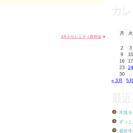
カレ
月
火
»
4月のセレニティ瞑想会
2
3
9
1
16
1
23
2
30
« 3月
5月
最近
木陰を
ずっと
最終年