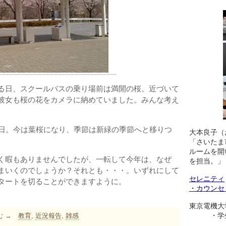
る日、スクールバスの乗り場前は満開の桜。近づいて
彼女も桜の花をカメラに納めていました。みんな考え
0日。今は葉桜になり、季節は新緑の季節へと移りつ
大本良子（
「さいたま
ルームを開
く暇もありませんでしたが、一転して今年は、なぜ
を担当。」
まいくのでしょうか？それとも・・・。いずれにして
セレニティ
タートを切ることができますように。
・カウンセ
東京電機大
・学生相
む →
教育
,
近況報告
,
雑感