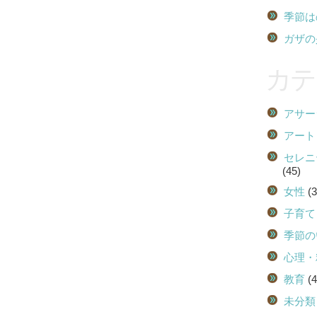
季節は
ガザの
カテ
アサー
アート
セレニ
(45)
女性
(3
子育て
季節の
心理・
教育
(4
未分類