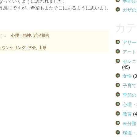
季節は
なっていくように思われました。
う感じですが、希望もまたそこにあるように思いまし
ガザの
カテ
む →
心理・精神
,
近況報告
アサー
カウンセリング
,
学会
,
山形
アート
セレニ
(45)
女性
(3
子育て
季節の
心理・
教育
(4
未分類
環境・