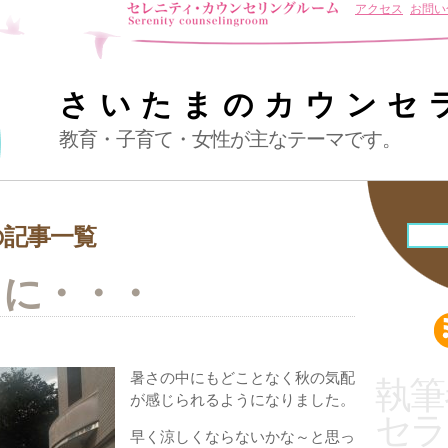
アクセス
お問い
さいたまのカウンセ
教育・子育て・女性が主なテーマです。
月の記事一覧
りに・・・
暑さの中にもどことなく秋の気配
執筆
が感じられるようになりました。
セラ
早く涼しくならないかな～と思っ