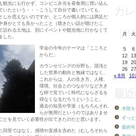
も観光にも行かず、コンビニ弁当を昼食用に買い込ん
カレ
ていたという・・・こうして自分で書いていても、
としか思えないのですが、ところが個人的には満足だ
中身がとても良かったこと（聴きたい話が聴けたこ
て訪れる土地は、別にイベントや観光地に行かなくて
月
火
ました。
学会の今年のテーマは「こころと
5
6
からだ」
12
1
19
2
カウンセリングの分野も、混沌と
26
2
した世界の動向と無縁ではなく、
« 8月
10
これからは、人の生き方、人権、
環境、社会とのつながりなど大き
最近
な枠で見ていく時代にならざるを
得なくなるだろうということ。
過去の知見や学派（もちろんそれ
木陰を
らが無用だというのではありませ
ずっと
ごとを見ていく必要性が出てきたのだと思います。
最終年
た回答ではなく、感情や直感を含めた（むしろそれら