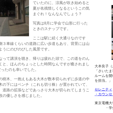
ていたのに、涼風が吹き始めると
夏が名残惜しくなるというこの気
まぐれ！なんなんでしょう？
写真は8月に学会で山形に行った
ときのスナップです。
ここは駅に続く大通りなのです
側３車線くらいの道路に広い歩道もあり、背景には山
ようにのびのびした風景です。
なって講演を聴き、帰りは疲れた頭で、この道をのん
くと、ほんのちょっとした時間なんですが癒されまし
大本良子（
だったのも幸いでした。
「さいたま
ルームを開
の樹木、一抱えもある大木が数本切られずに歩道の中
を担当。」
木の下にはベンチ（これも切り株）が置かれていて、
セレニティ
。道路の拡張などであっさり大木が切られてしまうこ
・カウンセ
政の優しさを感じました。
東京電機大
・学生相