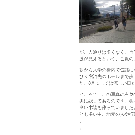
が、人通りは多くなく、片
波が見えるという、ご覧の
朝から大学の構内で缶詰に
びり宿泊先のホテルまで歩
た。8月にしては涼しい日
ところで、この写真の右奥
央に残してあるのです。樹
良い木陰を作っていました
とも多い中、地元の人や行
。
。