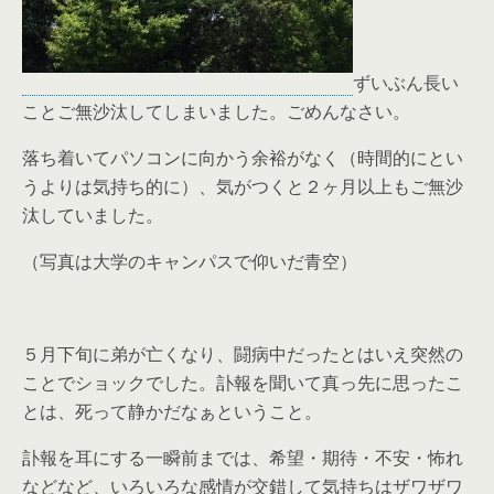
ずいぶん長い
ことご無沙汰してしまいました。ごめんなさい。
落ち着いてパソコンに向かう余裕がなく（時間的にとい
うよりは気持ち的に）、気がつくと２ヶ月以上もご無沙
汰していました。
（写真は大学のキャンパスで仰いだ青空）
５月下旬に弟が亡くなり、闘病中だったとはいえ突然の
ことでショックでした。訃報を聞いて真っ先に思ったこ
とは、死って静かだなぁということ。
訃報を耳にする一瞬前までは、希望・期待・不安・怖れ
などなど、いろいろな感情が交錯して気持ちはザワザワ