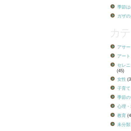
季節は
ガザの
カテ
アサー
アート
セレニ
(45)
女性
(3
子育て
季節の
心理・
教育
(4
未分類