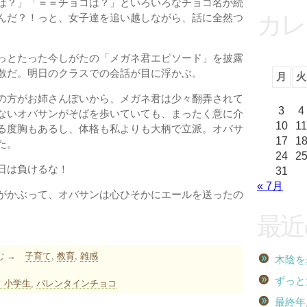
は？」「＝＝チョコは？」といろいろなチョコ名が続
カレ
んだ？！っと、女子達を追い越しながら、話に全然つ
っとたった今しがたの「メガネ君エピソード」を披露
散だ。明日のクラスでの会話が目に浮かぶ。
月
火
の方がお姉さんぽいから、メガネ君は少々翻弄されて
3
4
ないオバサンがそばを歩いていても、まったく意に介
10
11
る度胸もあるし、体格も私よりも大柄で立派。オバサ
17
1
た。
24
2
日は負けるな！
31
« 7月
がかぶって、オバサンは心ひそかにエールを送ったの
最近
む →
子育て
,
教育
,
雑感
木陰を
ずっと
小学生
,
バレンタインチョコ
最終年