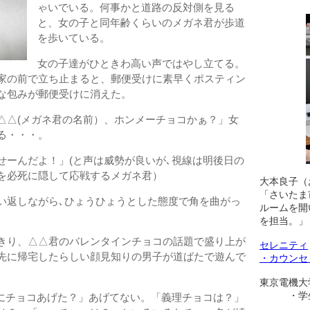
ゃいでいる。何事かと道路の反対側を見る
と、女の子と同年齢くらいのメガネ君が歩道
を歩いている。
女の子達がひときわ高い声ではやし立てる。
家の前で立ち止まると、郵便受けに素早くポスティン
な包みが郵便受けに消えた。
△△(メガネ君の名前）、ホンメーチョコかぁ？」女
る・・・。
せーんだよ！」(と声は威勢が良いが､視線は明後日の
を必死に隠して応戦するメガネ君）
大本良子（
「さいたま
い返しながら､ひょうひょうとした態度で角を曲がっ
ルームを開
を担当。」
きり、△△君のバレンタインチョコの話題で盛り上が
セレニティ
先に帰宅したらしい顔見知りの男子が道ばたで遊んで
・カウンセ
東京電機大
・学生相
かにチョコあげた？」あげてない。「義理チョコは？」