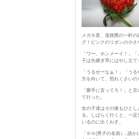
メガネ君、道路際の一軒の
グ！ピンクのリボンの小さ
「ワー、ホンメーイ！」「
子は矢継ぎ早にはやし立て
「うるせーなぁ！」「うる
方を向いて、照れくさいの
「勝手に言ってろ！」と言
て行った。
女の子達はその後もひとし
る。しばらく行くと、一足
いるのに出くわす。
「※※(男子の名前）､誰