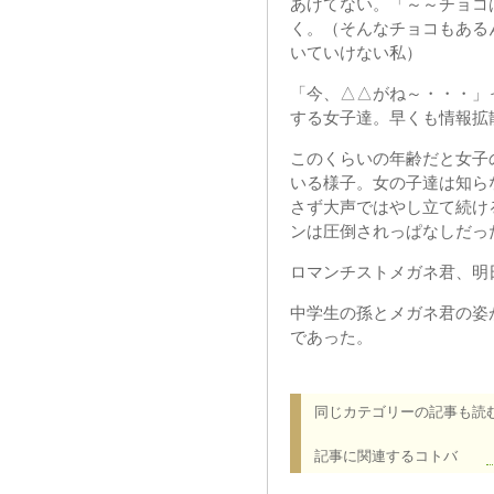
あげてない。「～～チョコ
く。（そんなチョコもある
いていけない私）
「今、△△がね～・・・」
する女子達。早くも情報拡
このくらいの年齢だと女子
いる様子。女の子達は知ら
さず大声ではやし立て続け
ンは圧倒されっぱなしだっ
ロマンチストメガネ君、明
中学生の孫とメガネ君の姿
であった。
同じカテゴリーの記事も読
記事に関連するコトバ