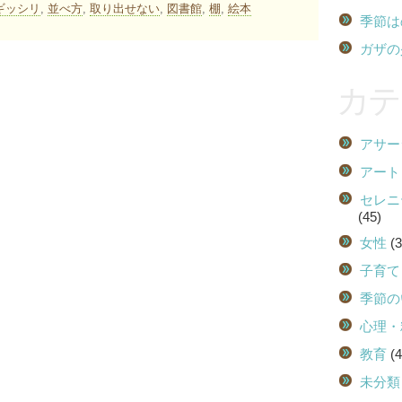
ギッシリ
,
並べ方
,
取り出せない
,
図書館
,
棚
,
絵本
季節は
ガザの
カテ
アサー
アート
セレニ
(45)
女性
(3
子育て
季節の
心理・
教育
(4
未分類