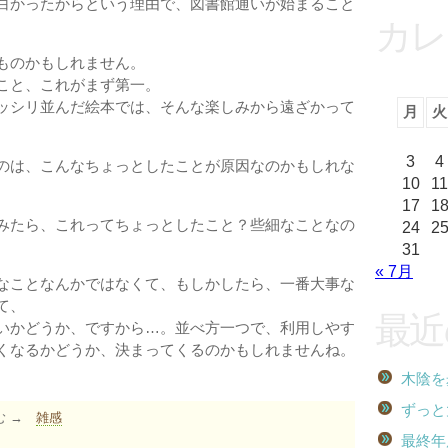
白かったからという理由で、図書館通いが始まること
カレ
ものかもしれません。
こと、これがまず第一。
ッシリ並んだ絵本では、そんな楽しみから遠ざかって
月
火
3
4
のは、こんなちょっとしたことが原因なのかもしれな
10
11
17
1
みたら、これってちょっとしたこと？些細なことなの
24
2
31
« 7月
なことなんかではなくて、もしかしたら、一番大事な
て、
最近
いかどうか、ですから…。並べ方一つで、利用しやす
くなるかどうか、決まってくるのかもしれませんね。
木陰を
ずっと
む →
雑感
最終年