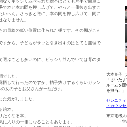
間なくギッシリ並べられた絵本はとても片手で簡単に
手で本と本の間を押し広げて、やっと一冊抜き出すこ
たいへん。さっきと逆に、本の間を押し広げて、間に
はなりません。
もの目線の低い位置に作られた棚です。その棚がこん
ですから、子どもがサッと引き出すのはとても無理で
て選ぶことも多いのに、ビッシリ並んでいては背のタ
。
大本良子（
間でした。
「さいたま
覚悟して行ったのですが、拍子抜けするくらいガラン
ルームを開
いの女の子とお父さんが一組だけ。
を担当。」
った気がしました。
セレニティ
・カウンセ
る絵本。
東京電機大
りたくなる本。
・学生相
気に入りの一冊になることもあります。