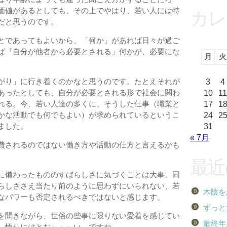
価値があるとしても、その上でやはり、若い人には特
カレ
だと思うのです。
とであってもよいから、「何か」があれば日々が過ご
ば『自分が他者から必要とされる」何かが、必要にな
月
火
3
4
がり」に行き着くのかなと思うのです。たとえそれが
10
11
あったとしても、自分が必要とされる形で社会に関わ
17
1
れる。今、若い人達の多くに、そうした仕事（職業と
24
2
かな活動でも何でもよい）が求められているというこ
31
ました。
« 7月
費されるのではない働き方や活動の仕方と言えるかも
最近
に備わったもののすばらしさに気づくことは大事。同
らしささえ当たり前のように思わずにいられない、若
木陰を
なパワーも否定されるべきではないと感じます。
ずっと
を聞きながら、世俗の些事に限りない愛着を感じてい
最終年
。悟りにはとお～～～い、ですね。