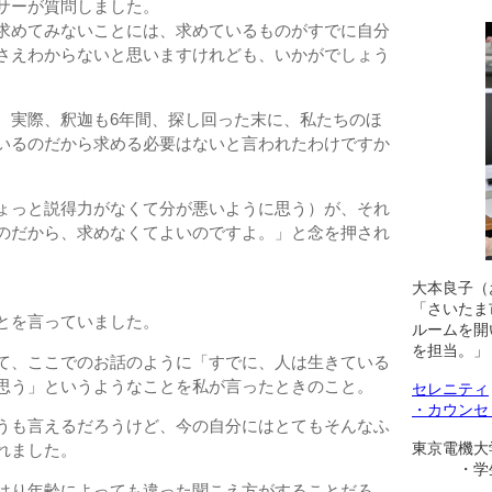
サーが質問しました。
求めてみないことには、求めているものがすでに自分
さえわからないと思いますけれども、いかがでしょう
。実際、釈迦も6年間、探し回った末に、私たちのほ
いるのだから求める必要はないと言われたわけですか
ょっと説得力がなくて分が悪いように思う）が、それ
のだから、求めなくてよいのですよ。」と念を押され
大本良子（
「さいたま
とを言っていました。
ルームを開
を担当。」
て、ここでのお話のように「すでに、人は生きている
思う」というようなことを私が言ったときのこと。
セレニティ
・カウンセ
うも言えるだろうけど、今の自分にはとてもそんなふ
東京電機大
れました。
・学生相
はり年齢によっても違った聞こえ方がすることだろ