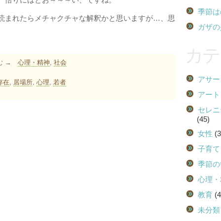
季節は
読まれたらメチャクチャな解釈かと思いますが…、思
ガザの
カテ
む →
心理・精神
,
社会
アサー
存在
,
居場所
,
心理
,
若者
アート
セレニ
(45)
女性
(3
子育て
季節の
心理・
教育
(4
未分類