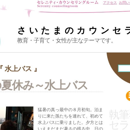
アクセス
お問い
さいたまのカウンセ
教育・子育て・女性が主なテーマです。
 水上バス 』
の夏休み～水上バス
猛暑の真っ最中の８月初旬。泊ま
執筆
りに来た孫たちを連れて、初めて
セラ
水上バスに乗りました。夕方とは
いえまだまだ暑さの残る中、日の