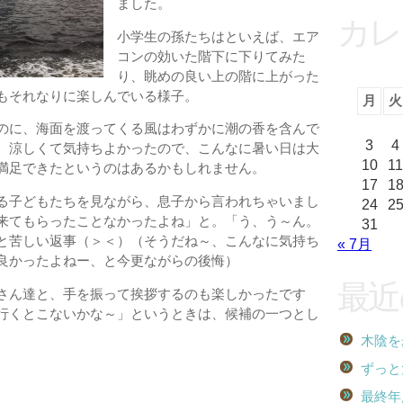
ました。
カレ
小学生の孫たちはといえば、エア
コンの効いた階下に下りてみた
り、眺めの良い上の階に上がった
もそれなりに楽しんでいる様子。
月
火
のに、海面を渡ってくる風はわずかに潮の香を含んで
3
4
、涼しくて気持ちよかったので、こんなに暑い日は大
10
11
満足できたというのはあるかもしれません。
17
1
る子どもたちを見ながら、息子から言われちゃいまし
24
2
来てもらったことなかったよね」と。「う、う～ん。
31
と苦しい返事（＞＜）（そうだね～、こんなに気持ち
« 7月
良かったよねー、と今更ながらの後悔）
最近
さん達と、手を振って挨拶するのも楽しかったです
行くとこないかな～」というときは、候補の一つとし
木陰を
ずっと
最終年