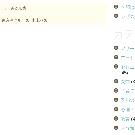
季節は
む →
近況報告
ガザの
東京湾クルーズ
,
水上バス
カテ
アサー
アート
セレニ
(45)
女性
(3
子育て
季節の
心理・
教育
(4
未分類