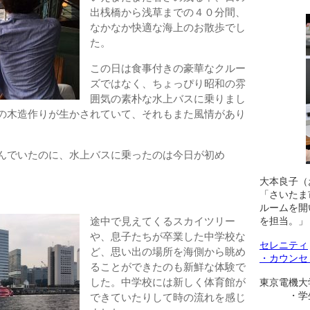
出桟橋から浅草までの４０分間、
なかなか快適な海上のお散歩でし
た。
この日は食事付きの豪華なクルー
ズではなく、ちょっぴり昭和の雰
囲気の素朴な水上バスに乗りまし
の木造作りが生かされていて、それもまた風情があり
んでいたのに、水上バスに乗ったのは今日が初め
大本良子（
「さいたま
ルームを開
を担当。」
途中で見えてくるスカイツリー
や、息子たちが卒業した中学校な
セレニティ
ど、思い出の場所を海側から眺め
・カウンセ
ることができたのも新鮮な体験で
した。中学校には新しく体育館が
東京電機大
・学生相
できていたりして時の流れを感じ