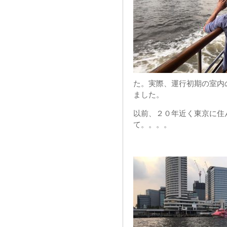
た。実際、運行初期の室内
ました。
以前、２０年近く東京に住
て。。。。