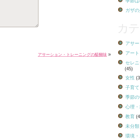
季節は
ガザの
カテ
アサー
アート
»
アサーション・トレーニングの醍醐味
セレニ
(45)
女性
(3
子育て
季節の
心理・
教育
(4
未分類
環境・