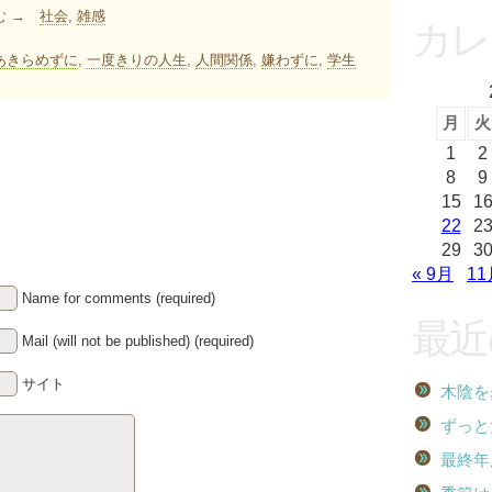
む →
社会
,
雑感
カレ
あきらめずに
,
一度きりの人生
,
人間関係
,
嫌わずに
,
学生
月
火
1
2
8
9
15
1
22
2
29
3
« 9月
11
Name for comments (required)
最近
Mail (will not be published) (required)
サイト
木陰を
ずっと
最終年