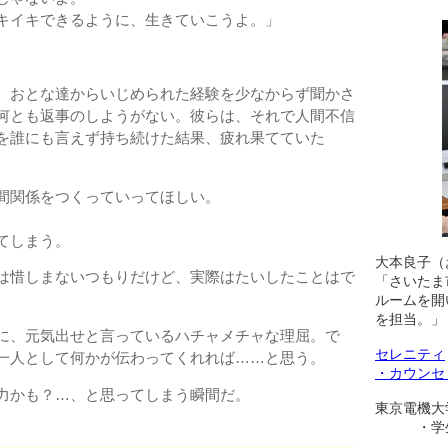
キイキできるように、生きていこうよ。」
、おとな達からいじめられた経験を少なからず聞かさ
何とも返事のしようがない。彼らは、それで人間不信
を誰にも言えず持ち続けた結果、疲れ果てていた
間関係をつくっていってほしい。
てしまう。
大本良子（
は惜しまないつもりだけど、実際はたいしたことはで
「さいたま
ルームを開
を担当。」
に、元気出せと言っているハチャメチャな理屈。で
セレニティ
一人として何かが伝わってくれれば……と思う。
・カウンセ
力かも？…、と思ってしまう瞬間だ。
東京電機大
・学生相