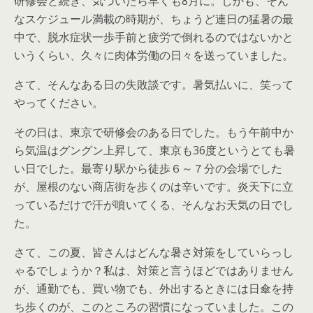
研修会と続き、気づいたら早くも8月に。しかも、そん
なスケジュール満載の時期が、ちょうど連日の猛暑の最
中で、脱水症状一歩手前と疲労で倒れるのではないかと
いうくらい、久々に肉体労働の日々を送っていました。
さて、そんなある日の失敗談です。暑気払いに、笑って
やってください。
その日は、東京で研修会のある日でした。もう午前中か
ら気温はグングン上昇して、東京も36度というとても暑
い日でした。最寄り駅から徒歩６～７分の会場でした
が、屋根のない商店街を歩くのは辛いです。炎天下に立
っているだけで汗が噴いてくる、そんなお天気の日でし
た。
さて、この夏、皆さんはどんな暑さ対策をしていらっし
ゃるでしょうか？私は、対策と言うほどではありません
が、通勤でも、買い物でも、外出するときには日傘を持
ち歩くのが、このところの習慣になっていました。この