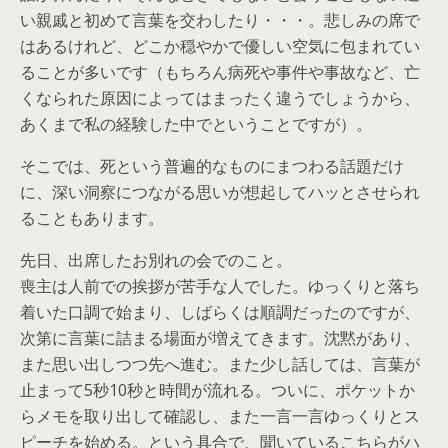
い親戚と初めて言葉を交わしたり・・・。悲しみの席で
はあるけれど、どこか穏やかで優しい空気に包まれてい
ることが多いです（もちろん病死や事件や事故など、亡
くなられた原因によってはまったく違うでしょうから、
あくまで私の経験した中でということですが）。
そこでは、死という普遍的なものにまつわる話題だけ
に、深い洞察につながる思いが想起してハッとさせられ
ることもあります。
先日、出席したお別れの会でのこと。
喪主は人前での挨拶が苦手な人でした。ゆっくりと落ち
着いた口調で始まり、しばらくは順調だったのですが、
次第に言葉に詰まる場面が増えてきます。沈黙があり、
また思い出しつつ先へ進む。また少し話しては、言葉が
止まって5秒10秒と時間が流れる。ついに、ポケットか
らメモを取り出して確認し、また一言一言ゆっくりとス
ピーチを始める。という具合で、聞いているこちらがハ